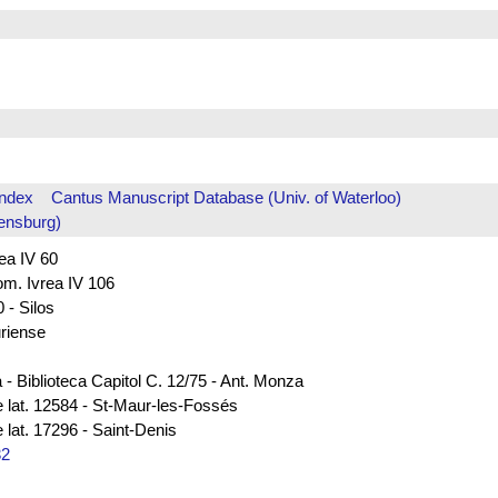
Index
Cantus Manuscript Database (Univ. of Waterloo)
ensburg)
rea IV 60
rom. Ivrea IV 106
 - Silos
uriense
 - Biblioteca Capitol C. 12/75 - Ant. Monza
e lat. 12584 - St-Maur-les-Fossés
 lat. 17296 - Saint-Denis
32