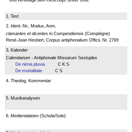
1. Text
2. Ident.-Nr., Modus, Anm.
clamantes et dicentes
in Compendiensis (Compiègne)
René-Jean Hesbert, Corpus antiphonalium Officii, Nr. 2769
3. Kalender
Calendarium - Antiphonale Missarum Sextuplex
De nimia pluvia
C K S
De mortalitate
C S
4. Theolog. Kommentar
5. Musikanalysen
6. Mediendateien (Schola/Solo)