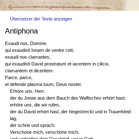
Übersetzer der Texte anzeigen
Antiphona
Exaudi nos, Domine,
qui exaudisti Ionam de ventre ceti;
exaudi nos clamantes,
qui exaudisti David prostratum et iacentem in cilicio,
clamantem et dicentem:
Parce, parce,
et defende plasma tuum, Deus noster.
Erhöre uns, Herr,
der du Jonas aus dem Bauch des Walfisches erhört hast;
erhöre uns, die wir rufen,
der du David erhört hast, der hingestreckt und in Trauerkleid
lag,
der schrie und sprach:
Verschone mich, verschone mich,
und verteidige dein Geschöpf, unser Gott.