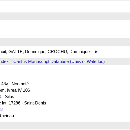
 de nuit, GATTE, Dominique, CROCHU, Dominique
►
Index
Cantus Manuscript Database (Univ. of Waterloo)
f. 148v Non noté
rom. Ivrea IV 106
 - Silos
 lat. 17296 - Saint-Denis
58
 Rheinau