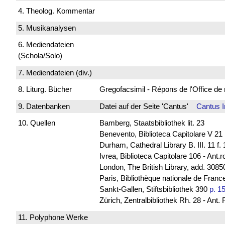
4. Theolog. Kommentar
5. Musikanalysen
6. Mediendateien
(Schola/Solo)
7. Mediendateien (div.)
8. Liturg. Bücher
Gregofacsimil - Répons de l'Office
9. Datenbanken
Datei auf der Seite 'Cantus'
Cantus 
10. Quellen
Bamberg, Staatsbibliothek lit. 23
Benevento, Biblioteca Capitolare V 21
Durham, Cathedral Library B. III. 11 
Ivrea, Biblioteca Capitolare 106 - Ant.
London, The British Library, add. 30850
Paris, Bibliothèque nationale de France
Sankt-Gallen, Stiftsbibliothek 390
p. 1
Zürich, Zentralbibliothek Rh. 28 - Ant.
11. Polyphone Werke