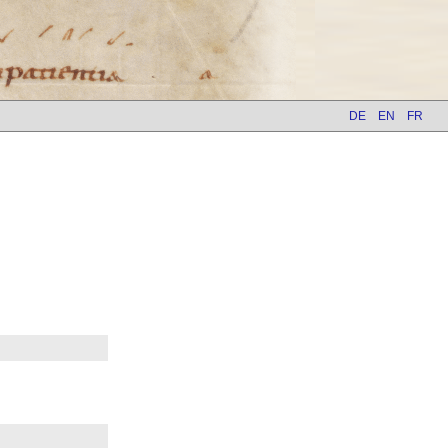
DE
EN
FR