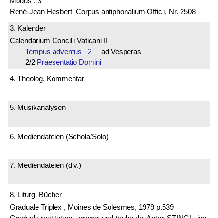
Modus : 3
René-Jean Hesbert, Corpus antiphonalium Officii, Nr. 2508
3. Kalender
Calendarium Concilii Vaticani II
Tempus adventus 2
ad Vesperas
2/2
Praesentatio Domini
4. Theolog. Kommentar
5. Musikanalysen
6. Mediendateien (Schola/Solo)
7. Mediendateien (div.)
8. Liturg. Bücher
Graduale Triplex , Moines de Solesmes, 1979 p.539
Graduale restitutum - gregor-und-taube.de, Anton STINGL, jun.