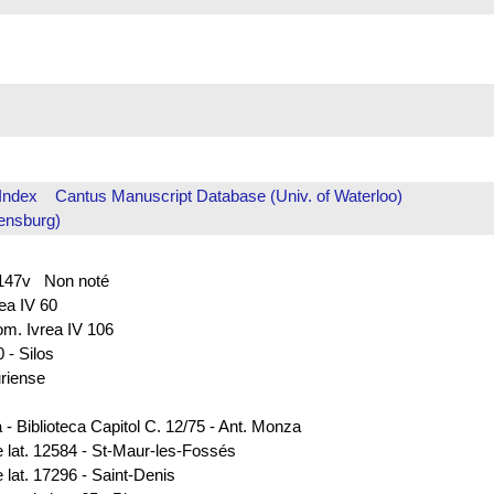
Index
Cantus Manuscript Database (Univ. of Waterloo)
ensburg)
f. 147v Non noté
rea IV 60
rom. Ivrea IV 106
 - Silos
uriense
 - Biblioteca Capitol C. 12/75 - Ant. Monza
e lat. 12584 - St-Maur-les-Fossés
 lat. 17296 - Saint-Denis