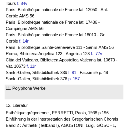
Tours
f. 84v
Paris, Bibliothèque nationale de France lat. 12050 - Ant.
Corbie AMS 56
Paris, Bibliothèque nationale de France lat. 17436 -
Compiègne AMS 56
Paris, Bibliothèque nationale de France lat 18010 - Gr.
Corbie
f. 14r
Paris, Bibliothèque Sainte-Geneviève 111 - Senlis AMS 56
Roma, Biblioteca Angelica 123 - Angelica 123
f. 77v
Citta del Vaticano, Biblioteca Apostolica Vaticana lat. 10673 -
Vat. 10673
f. 11r
Sankt-Gallen, Stiftsbibliothek 339
f. 81
Facsimilé p. 49
Sankt-Gallen, Stiftsbibliothek 376
p. 157
11. Polyphone Werke
12. Literatur
Esthétique grégorienne , FERRETTI, Paolo, 1938 p.196
Einführung in der Interpretation des Gregorianischen Chorals
Band 2 : Ästhetik (Teilband I), AGUSTONI, Luigi, GÖSCHL,