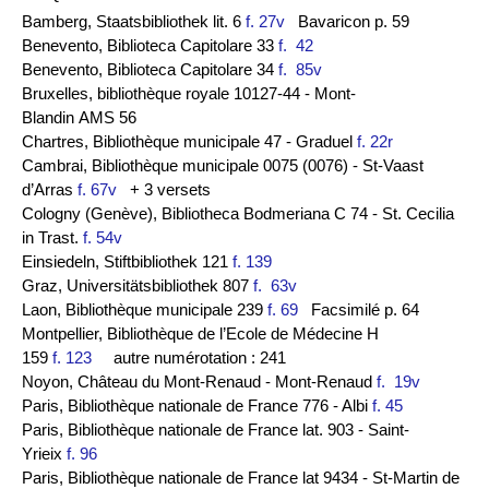
Bamberg, Staatsbibliothek lit. 6
f. 27v
Bavaricon p. 59
Benevento, Biblioteca Capitolare 33
f. 42
Benevento, Biblioteca Capitolare 34
f. 85v
Bruxelles, bibliothèque royale 10127-44 - Mont-
Blandin AMS 56
Chartres, Bibliothèque municipale 47 - Graduel
f. 22r
Cambrai, Bibliothèque municipale 0075 (0076) - St-Vaast
d’Arras
f. 67v
+ 3 versets
Cologny (Genève), Bibliotheca Bodmeriana C 74 - St. Cecilia
in Trast.
f. 54v
Einsiedeln, Stiftbibliothek 121
f. 139
Graz, Universitätsbibliothek 807
f. 63v
Laon, Bibliothèque municipale 239
f. 69
Facsimilé p. 64
Montpellier, Bibliothèque de l’Ecole de Médecine H
159
f. 123
autre numérotation : 241
Noyon, Château du Mont-Renaud - Mont-Renaud
f. 19v
Paris, Bibliothèque nationale de France 776 - Albi
f. 45
Paris, Bibliothèque nationale de France lat. 903 - Saint-
Yrieix
f. 96
Paris, Bibliothèque nationale de France lat 9434 - St-Martin de