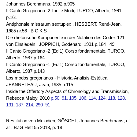
Johannes Berchmans, 1992 p.905
Il Canto Gregoriano -2 Toni e Modi, TURCO, Alberto, 1991
p.161
Antiphonale missarum sextuplex , HESBERT, René-Jean,
1985 nr.56 B C K S
Die rhetorische Komponente in der Notation des Codex 121
von Einsiedeln , JOPPICH, Godehard, 1991 p.184 49
Il Canto Gregoriano -2 (Ed.1) Corso fondamentale, TURCO,
Alberto, 1987 p.164
Il Canto Gregoriano -1 (Ed.1) Corso fondamentale, TURCO,
Alberto, 1987 p.143
Los modos gregorianos - Historia-Analisis-Estética,
JEANNETEAU, Jean, 1985 p.115
Inside the Offertory Aspects of Chronology and Transmission,
Rebecca Maloy, 2010
p.50, 91, 105, 106, 114, 124, 118, 128,
131, 187, 214, 290–91
Restitution von Melodien, GÖSCHL, Johannes Berchmans, et
alii. BZG Heft 55 2013, p. 18