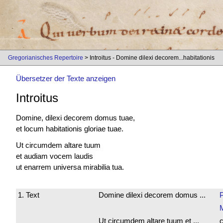
Gregorianisches Repertoire
> Introitus - Domine dilexi decorem...habitationis
Übersetzer der Texte anzeigen
Introitus
Domine, dilexi decorem domus tuae,
et locum habitationis gloriae tuae.
Ut circumdem altare tuum
et audiam vocem laudis
ut enarrem universa mirabilia tua.
1. Text
Domine dilexi decorem domus ...
Ut circumdem altare tuum et ...
c