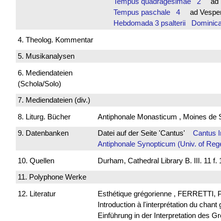
Tempus quadragesimae 2
ad V
Tempus paschale 4
ad Vespe
Hebdomada 3 psalterii Dominic
4. Theolog. Kommentar
5. Musikanalysen
6. Mediendateien
(Schola/Solo)
7. Mediendateien (div.)
8. Liturg. Bücher
Antiphonale Monasticum , Moines de 
9. Datenbanken
Datei auf der Seite 'Cantus'
Cantus 
Antiphonale Synopticum (Univ. of Reg
10. Quellen
Durham, Cathedral Library B. III. 11 f
11. Polyphone Werke
12. Literatur
Esthétique grégorienne , FERRETTI, P
Introduction à l'interprétation du chan
Einführung in der Interpretation de