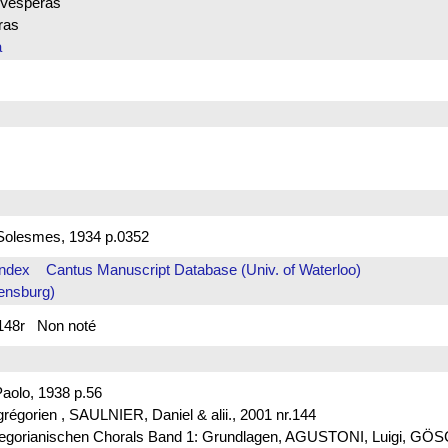
esperas
ras
a
Solesmes, 1934 p.0352
Index
Cantus Manuscript Database (Univ. of Waterloo)
ensburg)
. 148r Non noté
aolo, 1938 p.56
t grégorien , SAULNIER, Daniel & alii., 2001 nr.144
s Gregorianischen Chorals Band 1: Grundlagen, AGUSTONI, Luigi, G