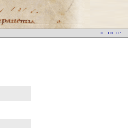
DE
EN
FR