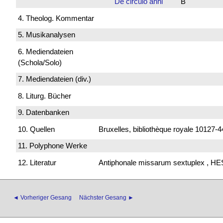
De circulo anni
B
4. Theolog. Kommentar
5. Musikanalysen
6. Mediendateien
(Schola/Solo)
7. Mediendateien (div.)
8. Liturg. Bücher
9. Datenbanken
10. Quellen
Bruxelles, bibliothèque royale 10127
11. Polyphone Werke
12. Literatur
Antiphonale missarum sextuplex , H
◄ Vorheriger Gesang
Nächster Gesang ►