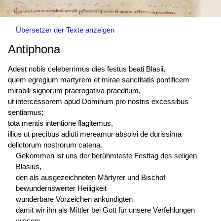
Übersetzer der Texte anzeigen
Antiphona
Adest nobis celeberrimus dies festus beati Blasii,
quem egregium martyrem et mirae sanctitatis pontificem
mirabili signorum praerogativa praeditum,
ut intercessorem apud Dominum pro nostris excessibus
sentiamus;
tota mentis intentione flagitemus,
illius ut precibus adiuti mereamur absolvi de durissima
delictorum nostrorum catena.
Gekommen ist uns der berühmteste Festtag des seligen
Blasius,
den als ausgezeichneten Märtyrer und Bischof
bewundernswerter Heiligkeit
wunderbare Vorzeichen ankündigten
damit wir ihn als Mittler bei Gott für unsere Verfehlungen
wissen;