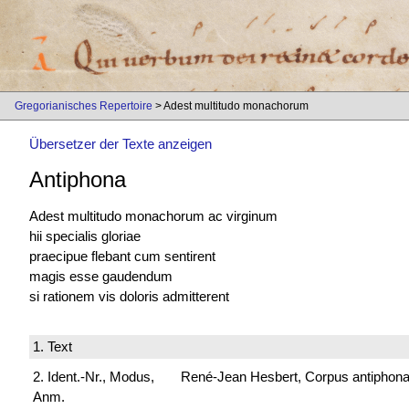
Gregorianisches Repertoire
> Adest multitudo monachorum
Übersetzer der Texte anzeigen
Antiphona
Adest multitudo monachorum ac virginum
hii specialis gloriae
praecipue flebant cum sentirent
magis esse gaudendum
si rationem vis doloris admitterent
1. Text
2. Ident.-Nr., Modus,
René-Jean Hesbert, Corpus antiphonali
Anm.