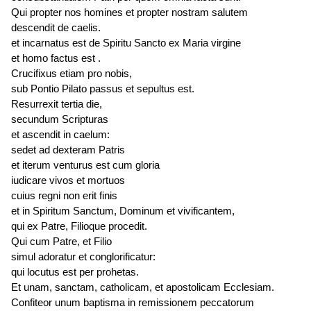
Qui propter nos homines et propter nostram salutem
descendit de caelis.
et
incarnatus est
de Spiritu Sancto ex Maria virgine
et homo
factus est
.
Crucifixus etiam pro nobis,
sub Pontio Pilato passus et
sepultus est
.
Resurrexit tertia die,
secundum Scripturas
et ascendit in caelum:
sedet ad dexteram Patris
et iterum
venturus est
cum gloria
iudicare vivos et mortuos
cuius regni non erit finis
et in Spiritum Sanctum, Dominum et vivificantem,
qui ex Patre, Filioque procedit.
Qui cum Patre, et Filio
simul adoratur et conglorificatur:
qui
locutus est
per prohetas.
Et unam, sanctam, catholicam, et apostolicam Ecclesiam.
Confiteor unum baptisma in remissionem peccatorum