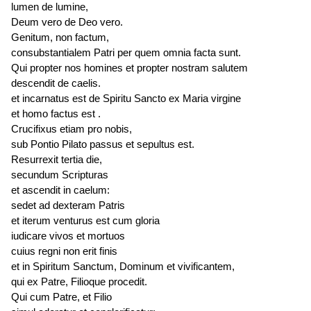
lumen de lumine,
Deum vero de Deo vero.
Genitum, non factum,
consubstantialem Patri per quem omnia facta sunt.
Qui propter nos homines et propter nostram salutem
descendit de caelis.
et
incarnatus est
de Spiritu Sancto ex Maria virgine
et homo
factus est
.
Crucifixus etiam pro nobis,
sub Pontio Pilato passus et
sepultus est
.
Resurrexit tertia die,
secundum Scripturas
et ascendit in caelum:
sedet ad dexteram Patris
et iterum
venturus est
cum gloria
iudicare vivos et mortuos
cuius regni non erit finis
et in Spiritum Sanctum, Dominum et vivificantem,
qui ex Patre, Filioque procedit.
Qui cum Patre, et Filio