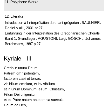
11. Polyphone Werke
12. Literatur
Introduction à l'interprétation du chant grégorien , SAULNIER,
Daniel & alii., 2001 nr.27
Einführung in der Interpretation des Gregorianischen Chorals
Band 1: Grundlagen, AGUSTONI, Luigi, GÖSCHL, Johannes
Berchmans, 1987 p.27
Kyriale
-
III
Credo in unum Deum,
Patrem omnipotentem,
factorem caeli et terrae,
visibilium omnium, et invisibilium
et in unum Dominum Iesum, Christum,
Filium Dei unigenitum
et ex Patre natum ante omnia saecula.
Deum de Deo,