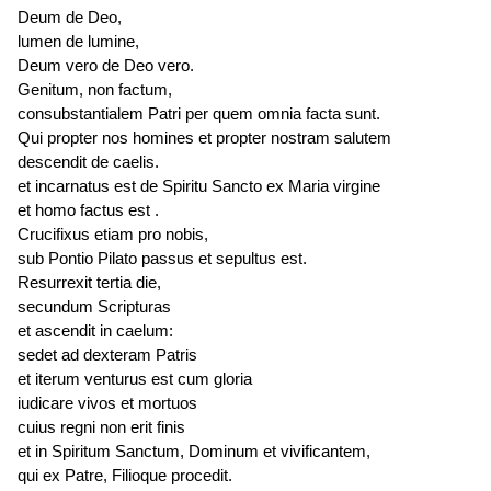
Deum de Deo,
lumen de lumine,
Deum vero de Deo vero.
Genitum, non factum,
consubstantialem Patri per quem omnia facta sunt.
Qui propter nos homines et propter nostram salutem
descendit de caelis.
et
incarnatus est
de Spiritu Sancto ex Maria virgine
et homo
factus est
.
Crucifixus etiam pro nobis,
sub Pontio Pilato passus et
sepultus est
.
Resurrexit tertia die,
secundum Scripturas
et ascendit in caelum:
sedet ad dexteram Patris
et iterum
venturus est
cum gloria
iudicare vivos et mortuos
cuius regni non erit finis
et in Spiritum Sanctum, Dominum et vivificantem,
qui ex Patre, Filioque procedit.