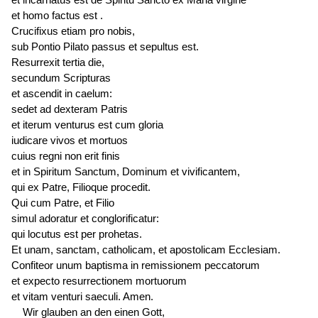
et homo
factus est
.
Crucifixus etiam pro nobis,
sub Pontio Pilato passus et
sepultus est
.
Resurrexit tertia die,
secundum Scripturas
et ascendit in caelum:
sedet ad dexteram Patris
et iterum
venturus est
cum gloria
iudicare vivos et mortuos
cuius regni non erit finis
et in Spiritum Sanctum, Dominum et vivificantem,
qui ex Patre, Filioque procedit.
Qui cum Patre, et Filio
simul adoratur et conglorificatur:
qui
locutus est
per prohetas.
Et unam, sanctam, catholicam, et apostolicam Ecclesiam.
Confiteor unum baptisma in remissionem peccatorum
et expecto resurrectionem mortuorum
et vitam venturi saeculi. Amen.
Wir glauben an den einen Gott,