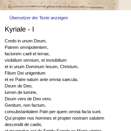
Übersetzer der Texte anzeigen
Kyriale
-
I
Credo in unum Deum,
Patrem omnipotentem,
factorem caeli et terrae,
visibilium omnium, et invisibilium
et in unum Dominum Iesum, Christum,
Filium Dei unigenitum
et ex Patre natum ante omnia saecula.
Deum de Deo,
lumen de lumine,
Deum vero de Deo vero.
Genitum, non factum,
consubstantialem Patri per quem omnia facta sunt.
Qui propter nos homines et propter nostram salutem
descendit de caelis.
et
incarnatus est
de Spiritu Sancto ex Maria virgine