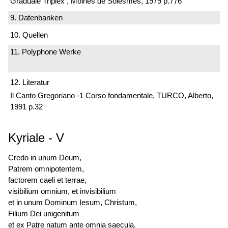
Graduale Triplex , Moines de Solesmes, 1979 p.776
9. Datenbanken
10. Quellen
11. Polyphone Werke
12. Literatur
Il Canto Gregoriano -1 Corso fondamentale, TURCO, Alberto,
1991 p.32
Kyriale
-
V
Credo in unum Deum,
Patrem omnipotentem,
factorem caeli et terrae,
visibilium omnium, et invisibilium
et in unum Dominum Iesum, Christum,
Filium Dei unigenitum
et ex Patre natum ante omnia saecula.