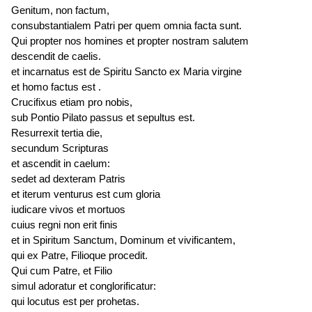
Genitum, non factum,
consubstantialem Patri per quem omnia facta sunt.
Qui propter nos homines et propter nostram salutem
descendit de caelis.
et
incarnatus est
de Spiritu Sancto ex Maria virgine
et homo
factus est
.
Crucifixus etiam pro nobis,
sub Pontio Pilato passus et
sepultus est
.
Resurrexit tertia die,
secundum Scripturas
et ascendit in caelum:
sedet ad dexteram Patris
et iterum
venturus est
cum gloria
iudicare vivos et mortuos
cuius regni non erit finis
et in Spiritum Sanctum, Dominum et vivificantem,
qui ex Patre, Filioque procedit.
Qui cum Patre, et Filio
simul adoratur et conglorificatur:
qui
locutus est
per prohetas.