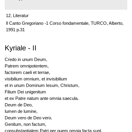
12. Literatur
Il Canto Gregoriano -1 Corso fondamentale, TURCO, Alberto,
1991 p.31
Kyriale
-
II
Credo in unum Deum,
Patrem omnipotentem,
factorem caeli et terrae,
visibilium omnium, et invisibilium
et in unum Dominum Iesum, Christum,
Filium Dei unigenitum
et ex Patre natum ante omnia saecula.
Deum de Deo,
lumen de lumine,
Deum vero de Deo vero.
Genitum, non factum,
consubstantialem Patri per quem omnia facta sunt.