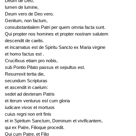
Deum de Deo,
lumen de lumine,
Deum vero de Deo vero.
Genitum, non factum,
consubstantialem Patri per quem omnia facta sunt.
Qui propter nos homines et propter nostram salutem
descendit de caelis.
et
incarnatus est
de Spiritu Sancto ex Maria virgine
et homo
factus est
.
Crucifixus etiam pro nobis,
sub Pontio Pilato passus et
sepultus est
.
Resurrexit tertia die,
secundum Scripturas
et ascendit in caelum:
sedet ad dexteram Patris
et iterum
venturus est
cum gloria
iudicare vivos et mortuos
cuius regni non erit finis
et in Spiritum Sanctum, Dominum et vivificantem,
qui ex Patre, Filioque procedit.
Qui cum Patre, et Filio