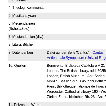
4. Theolog. Kommentar
5. Musikanalysen
6. Mediendateien
(Schola/Solo)
7. Mediendateien (div.)
8. Liturg. Bücher
9. Datenbanken
Datei auf der Seite 'Cantus'
Cantus 
Antiphonale Synopticum (Univ. of Reg
10. Quellen
Benevento, Biblioteca Capitolare V 21
London, The British Library, add. 30850
London, British Museum - Ant. Sarisb
Monza, Basilica di S. Giovanni Battista
Paris, Bibliothèque nationale de Franc
Worcester, Cathedral Library 160 - Wo
Zürich, Zentralbibliothek Rh. 28 - Ant.
11. Polyphone Werke