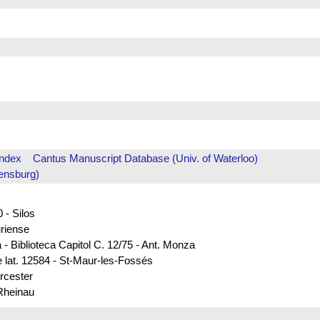
Index
Cantus Manuscript Database (Univ. of Waterloo)
ensburg)
 - Silos
uriense
 - Biblioteca Capitol C. 12/75 - Ant. Monza
e lat. 12584 - St-Maur-les-Fossés
rcester
 Rheinau