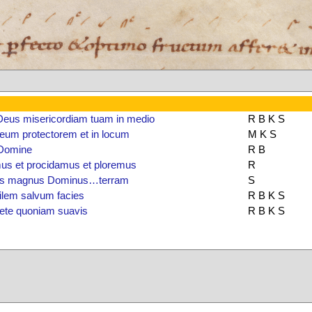
eus misericordiam tuam in medio
R B K S
Deum protectorem et in locum
M K S
 Domine
R B
us et procidamus et ploremus
R
s magnus Dominus…terram
S
lem salvum facies
R B K S
dete quoniam suavis
R B K S