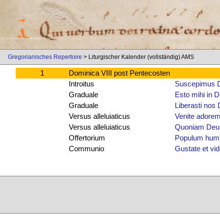
Gregorianisches Repertoire
> Liturgischer Kalender (vollständig) AMS
1
Dominica VIII post Pentecosten
Introitus
Suscepimus D
Graduale
Esto mihi in 
Graduale
Liberasti nos
Versus alleluiaticus
Venite adorem
Versus alleluiaticus
Quoniam Deu
Offertorium
Populum humi
Communio
Gustate et vi