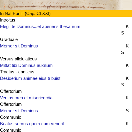
In Nat Pontif (Cap. CLXXI)
Introitus
Elegit te Dominus...et aperiens thesaurum
K
S
Graduale
Memor sit Dominus
K
S
Versus alleluiaticus
Mittat tibi Dominus auxilium
K
Tractus - canticus
Desiderium animae eius tribuisti
K
S
Offertorium
Veritas mea et misericordia
K
Offertorium
Memor sit Dominus
S
Communio
Beatus servus quem cum venerit
K
Communio