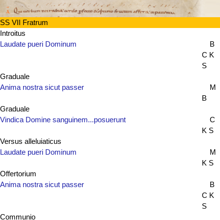
SS VII Fratrum
Introitus
Laudate pueri Dominum
B
C K
S
Graduale
Anima nostra sicut passer
M
B
Graduale
Vindica Domine sanguinem...posuerunt
C
K S
Versus alleluiaticus
Laudate pueri Dominum
M
K S
Offertorium
Anima nostra sicut passer
B
C K
S
Communio