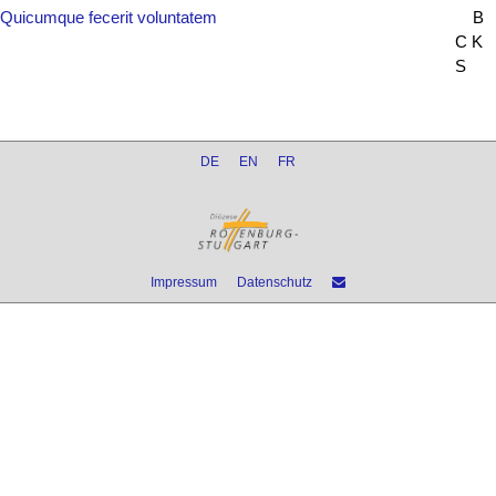
Quicumque fecerit voluntatem
B
C K
S
DE
EN
FR
Impressum
Datenschutz