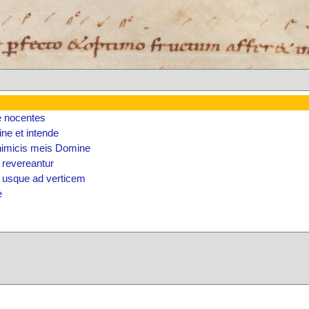
e nocentes
ne et intende
nimicis meis Domine
 revereantur
s usque ad verticem
e