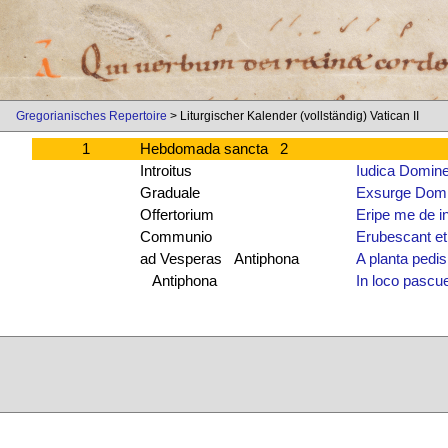
Gregorianisches Repertoire
> Liturgischer Kalender (vollständig) Vatican II
1
Hebdomada sancta 2
Introitus
Iudica Domin
Graduale
Exsurge Domi
Offertorium
Eripe me de i
Communio
Erubescant et
ad Vesperas Antiphona
A planta pedi
Antiphona
In loco pascu