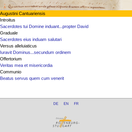
Augustini Cantuariensis
Introitus
Sacerdotes tui Domine induant...propter David
Graduale
Sacerdotes eius induam salutari
Versus alleluiaticus
Iuravit Dominus...secundum ordinem
Offertorium
Veritas mea et misericordia
Communio
Beatus servus quem cum venerit
DE
EN
FR