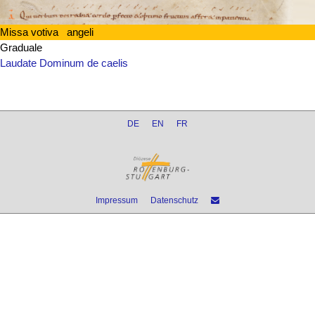
Missa votiva angeli
Graduale
Laudate Dominum de caelis
DE
EN
FR
Impressum
Datenschutz