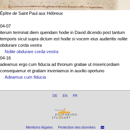
Épître de Saint Paul aux Hébreux
04-07
iterum terminat diem quendam hodie in David dicendo post tantum
temporis sicut supra dictum est hodie si vocem eius audieritis nolite
obdurare corda vestra
Nolite obdurare corda vestra
04-16
adeamus ergo cum fiducia ad thronum gratiae ut misericordiam
consequamur et gratiam inveniamus in auxilio oportuno
Adeamus cum fiducia
DE
EN
FR
Mentions légales
Protection des données