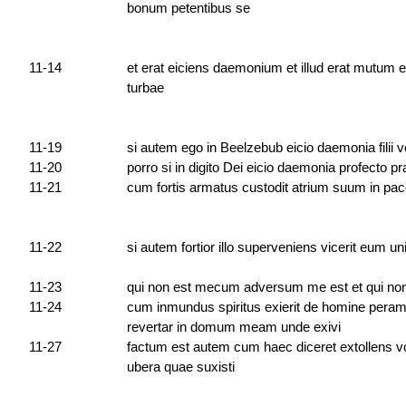
bonum petentibus se
11-14
et erat eiciens daemonium et illud erat mutum
turbae
11-19
si autem ego in Beelzebub eicio daemonia filii ves
11-20
porro si in digito Dei eicio daemonia profecto p
11-21
cum fortis armatus custodit atrium suum in pac
11-22
si autem fortior illo superveniens vicerit eum un
11-23
qui non est mecum adversum me est et qui non 
11-24
cum inmundus spiritus exierit de homine peramb
revertar in domum meam unde exivi
11-27
factum est autem cum haec diceret extollens voc
ubera quae suxisti