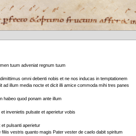
ur nomen tuum adveniat regnum tuum
i dimittimus omni debenti nobis et ne nos inducas in temptationem
bit ad illum media nocte et dicit illi amice commoda mihi tres panes
n habeo quod ponam ante illum
 et invenietis pulsate et aperietur vobis
 et pulsanti aperietur
 filiis vestris quanto magis Pater vester de caelo dabit spiritum