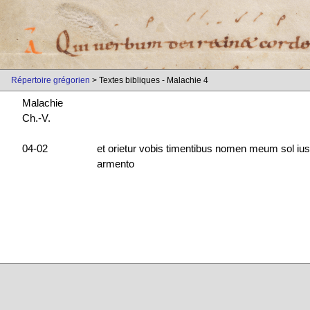
Répertoire grégorien
> Textes bibliques - Malachie 4
Malachie
Ch.-V.
04-02
et orietur vobis timentibus nomen meum sol iustiti
armento