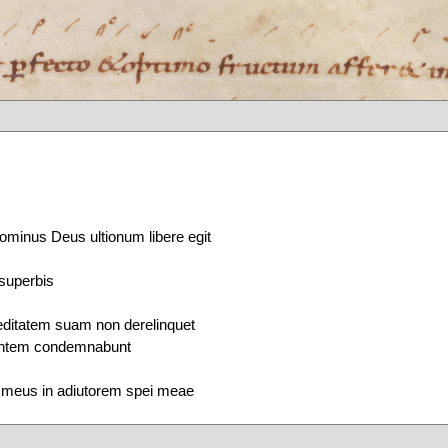
minus Deus ultionum libere egit
 superbis
editatem suam non derelinquet
centem condemnabunt
s meus in adiutorem spei meae