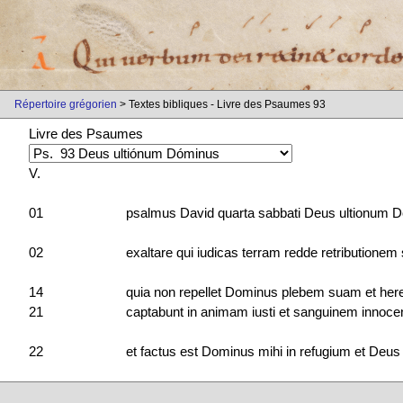
Répertoire grégorien
> Textes bibliques - Livre des Psaumes 93
Livre des Psaumes
V.
01
psalmus David quarta sabbati Deus ultionum Do
02
exaltare qui iudicas terram redde retributionem
14
quia non repellet Dominus plebem suam et her
21
captabunt in animam iusti et sanguinem inno
22
et factus est Dominus mihi in refugium et Deu