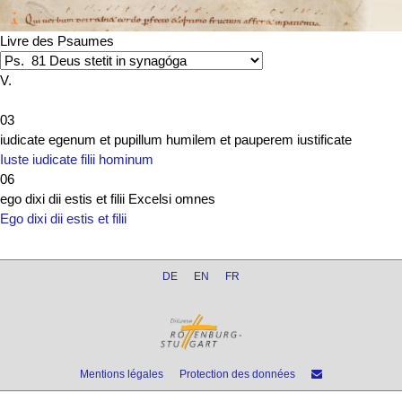
Livre des Psaumes
V.
03
iudicate egenum et pupillum humilem et pauperem iustificate
Iuste iudicate filii hominum
06
ego dixi dii estis et filii Excelsi omnes
Ego dixi dii estis et filii
DE
EN
FR
Mentions légales
Protection des données