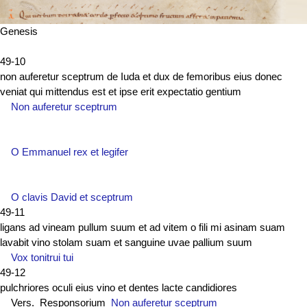
Genesis
49-10
non auferetur sceptrum de Iuda et dux de femoribus eius donec
veniat qui mittendus est et ipse erit expectatio gentium
Non auferetur sceptrum
O Emmanuel rex et legifer
O clavis David et sceptrum
49-11
ligans ad vineam pullum suum et ad vitem o fili mi asinam suam
lavabit vino stolam suam et sanguine uvae pallium suum
Vox tonitrui tui
49-12
pulchriores oculi eius vino et dentes lacte candidiores
Vers. Responsorium
Non auferetur sceptrum