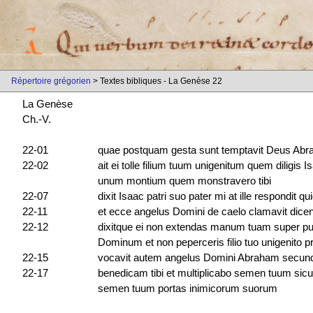
Répertoire grégorien
> Textes bibliques - La Genèse 22
La Genèse
Ch.-V.
22-01
quae postquam gesta sunt temptavit Deus Abra
22-02
ait ei tolle filium tuum unigenitum quem diligis
unum montium quem monstravero tibi
22-07
dixit Isaac patri suo pater mi at ille respondit qui
22-11
et ecce angelus Domini de caelo clamavit dic
22-12
dixitque ei non extendas manum tuam super pu
Dominum et non peperceris filio tuo unigenito 
22-15
vocavit autem angelus Domini Abraham secund
22-17
benedicam tibi et multiplicabo semen tuum sicut 
semen tuum portas inimicorum suorum