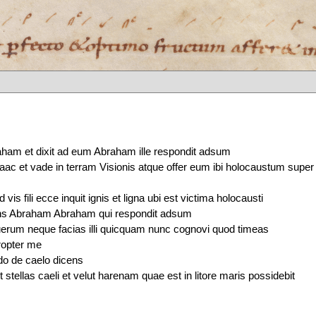
ham et dixit ad eum Abraham ille respondit adsum
 Isaac et vade in terram Visionis atque offer eum ibi holocaustum super
d vis fili ecce inquit ignis et ligna ubi est victima holocausti
ens Abraham Abraham qui respondit adsum
erum neque facias illi quicquam nunc cognovi quod timeas
propter me
o de caelo dicens
stellas caeli et velut harenam quae est in litore maris possidebit