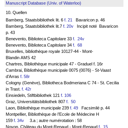
Manuscript Database (Univ. of Waterloo)
10. Quellen
Bamberg, Staatsbibliothek lit. 6
f. 21
Bavaricon p. 46
Bamberg, Staatsbibliothek lit.7
f. 20v
Incipit noté Bavaricon
p. 43
Benevento, Biblioteca Capitolare 33
f. 24v
Benevento, Biblioteca Capitolare 34
f. 68
Bruxelles, bibliothèque royale 10127-44 - Mont-
Blandin AMS 42
Chartres, Bibliothèque municipale 47 - Graduel f. 16r
Cambrai, Bibliothèque municipale 0075 (0076) - St-Vaast
d’Arras
f. 58r
Cologny (Genève), Bibliotheca Bodmeriana C 74 - St. Cecilia
in Trast.
f. 42r
Einsiedeln, Stiftbibliothek 121
f. 106
Graz, Universitätsbibliothek 807
f. 50
Laon, Bibliothèque municipale 239
f. 49
Facsimilé p. 44
Montpellier, Bibliothèque de l’Ecole de Médecine H
159
f. 34v
3.a ; autre numérotation : 58
Noyon, Château du Mont-Renaud - Mont-Renaud
f. 15