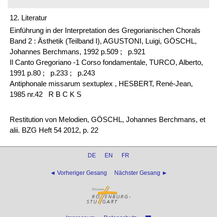
12. Literatur
Einführung in der Interpretation des Gregorianischen Chorals
Band 2 : Ästhetik (Teilband I), AGUSTONI, Luigi, GÖSCHL,
Johannes Berchmans, 1992 p.509 ;
p.921
Il Canto Gregoriano -1 Corso fondamentale, TURCO, Alberto,
1991 p.80 ;
p.233 ;
p.243
Antiphonale missarum sextuplex , HESBERT, René-Jean,
1985 nr.42 R B C K S
Restitution von Melodien, GÖSCHL, Johannes Berchmans, et
alii. BZG Heft 54 2012, p. 22
DE
EN
FR
◄ Vorheriger Gesang
Nächster Gesang ►